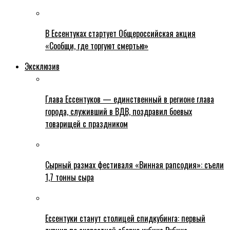
В Ессентуках стартует Общероссийская акция
«Сообщи, где торгуют смертью»
Эксклюзив
Глава Ессентуков — единственный в регионе глава
города, служивший в ВДВ, поздравил боевых
товарищей с праздником
Сырный размах фестиваля «Винная рапсодия»: съели
1,7 тонны сыра
Ессентуки станут столицей спидкубинга: первый