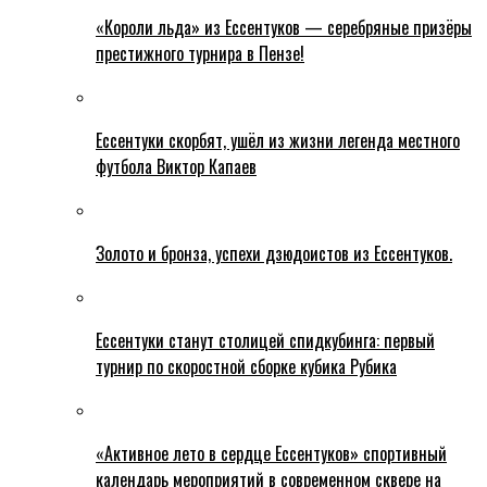
«Короли льда» из Ессентуков — серебряные призёры
престижного турнира в Пензе!
Ессентуки скорбят, ушёл из жизни легенда местного
футбола Виктор Капаев
Золото и бронза, успехи дзюдоистов из Ессентуков.
Ессентуки станут столицей спидкубинга: первый
турнир по скоростной сборке кубика Рубика
«Активное лето в сердце Ессентуков» спортивный
календарь мероприятий в современном сквере на