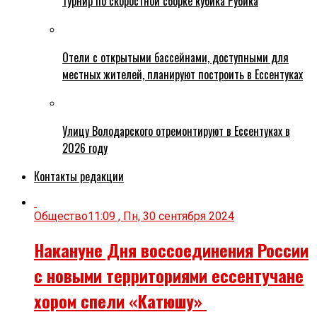
турнир по скоростной сборке кубика Рубика
Отели с открытыми бассейнами, доступными для
местных жителей, планируют построить в Ессентуках
Улицу Володарского отремонтируют в Ессентуках в
2026 году
Контакты редакции
Общество
11:09 , Пн, 30 сентября 2024
Накануне Дня воссоединения России
с новыми территориями ессентучане
хором спели «Катюшу»