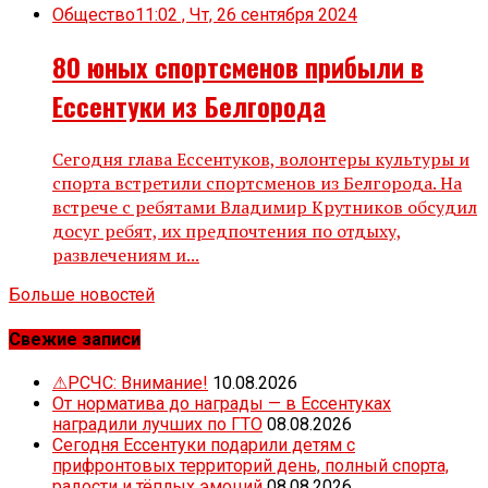
Общество
11:02 , Чт, 26 сентября 2024
80 юных спортсменов прибыли в
Ессентуки из Белгорода
Сегодня глава Ессентуков, волонтеры культуры и
спорта встретили спортсменов из Белгорода. На
встрече с ребятами Владимир Крутников обсудил
досуг ребят, их предпочтения по отдыху,
развлечениям и...
Больше новостей
Свежие записи
⚠РСЧС: Внимание!
10.08.2026
От норматива до награды — в Ессентуках
наградили лучших по ГТО
08.08.2026
Сегодня Ессентуки подарили детям с
прифронтовых территорий день, полный спорта,
радости и тёплых эмоций
08.08.2026