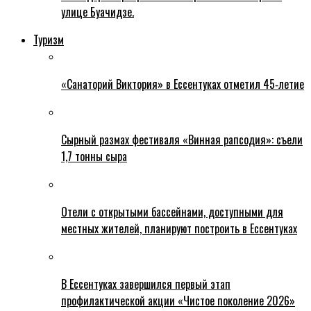
улице Буачидзе.
Туризм
«Санаторий Виктория» в Ессентуках отметил 45‑летие
Сырный размах фестиваля «Винная рапсодия»: съели
1,7 тонны сыра
Отели с открытыми бассейнами, доступными для
местных жителей, планируют построить в Ессентуках
В Ессентуках завершился первый этап
профилактической акции «Чистое поколение 2026»