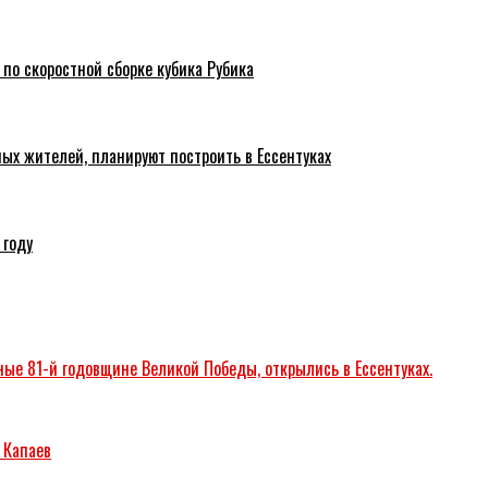
 по скоростной сборке кубика Рубика
ых жителей, планируют построить в Ессентуках
 году
ые 81-й годовщине Великой Победы, открылись в Ессентуках.
 Капаев