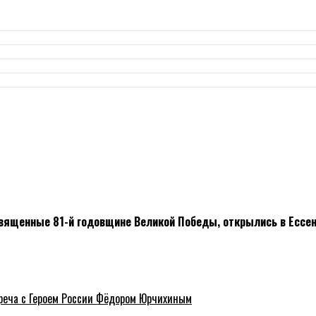
священные 81-й годовщине Великой Победы, открылись в Ессен
треча с Героем России Фёдором Юрчихиным