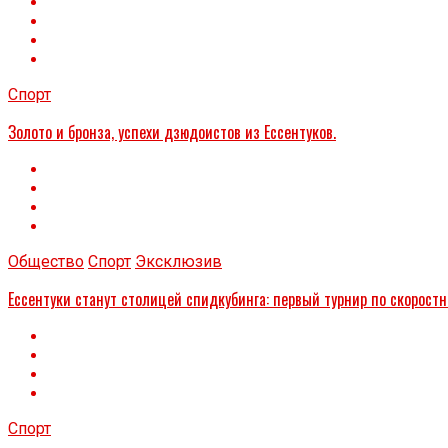
Спорт
Золото и бронза, успехи дзюдоистов из Ессентуков.
Общество
Спорт
Эксклюзив
Ессентуки станут столицей спидкубинга: первый турнир по скоростн
Спорт