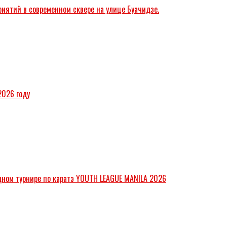
иятий в современном сквере на улице Буачидзе.
2026 году
дном турнире по каратэ YOUTH LEAGUE MANILA 2026