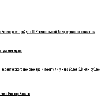
 Ессентуках пройдёт III Региональный блицтурнир по шахматам
нтукском музее
ссентукского пенсионера и похитили у него более 3,8 млн рублей
тбола Виктор Капаев