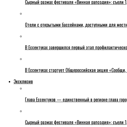
Сырный размах фестиваля «Винная рапсодия»: съели 1
Отели с открытыми бассейнами, доступными для местн
В Ессентуках завершился первый этап профилактическ
В Ессентуках стартует Общероссийская акция «Сообщи, 
Эксклюзив
Глава Ессентуков — единственный в регионе глава гор
Сырный размах фестиваля «Винная рапсодия»: съели 1