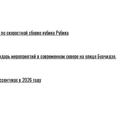
 по скоростной сборке кубика Рубика
ндарь мероприятий в современном сквере на улице Буачидзе.
ссентуках в 2026 году