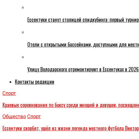
Ессентуки станут столицей спидкубинга: первый турнир
Отели с открытыми бассейнами, доступными для местн
Улицу Володарского отремонтируют в Ессентуках в 2026
Контакты редакции
Спорт
Краевые соревнования по боксу среди юношей и девушек, посвященн
Общество
Спорт
Ессентуки скорбят, ушёл из жизни легенда местного футбола Виктор