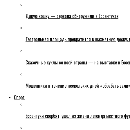
Дикую кошку — сервала обнаружили в Ессентуках
Театральная площадь превратится в шахматную доску: в
Сказочные куклы со всей страны — на выставке в Ессе
Мошенники в течение нескольких дней «обрабатывали» е
Спорт
Ессентуки скорбят, ушёл из жизни легенда местного фу