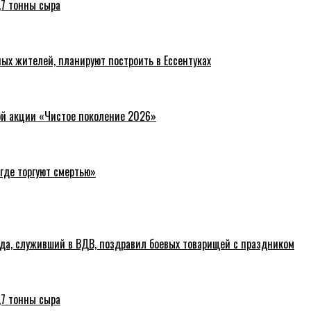
,7 тонны сыра
ых жителей, планируют построить в Ессентуках
ой акции «Чистое поколение 2026»
где торгуют смертью»
ода, служивший в ВДВ, поздравил боевых товарищей с праздником
,7 тонны сыра