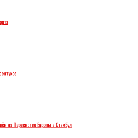
орта
сентуков
ён на Первенство Европы в Стамбул