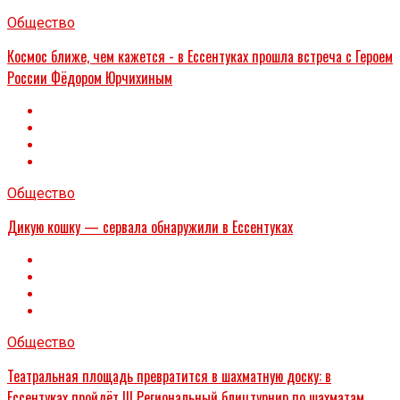
Общество
Космос ближе, чем кажется - в Ессентуках прошла встреча с Героем
России Фёдором Юрчихиным
Общество
Дикую кошку — сервала обнаружили в Ессентуках
Общество
Театральная площадь превратится в шахматную доску: в
Ессентуках пройдёт III Региональный блицтурнир по шахматам