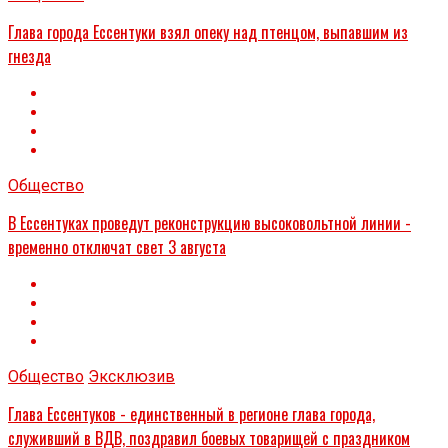
Глава города Ессентуки взял опеку над птенцом, выпавшим из
гнезда
Общество
В Ессентуках проведут реконструкцию высоковольтной линии -
временно отключат свет 3 августа
Общество
Эксклюзив
Глава Ессентуков - единственный в регионе глава города,
служивший в ВДВ, поздравил боевых товарищей с праздником