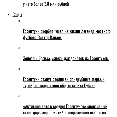
у него более 3,8 млн рублей
Спорт
Ессентуки скорбят, ушёл из жизни легенда местного
футбола Виктор Капаев
Золото и бронза, успехи дзюдоистов из Ессентуков.
Ессентуки станут столицей спидкубинга: первый
турнир по скоростной сборке кубика Рубика
«Активное лето в сердце Ессентуков» спортивный
календарь мероприятий в современном сквере на