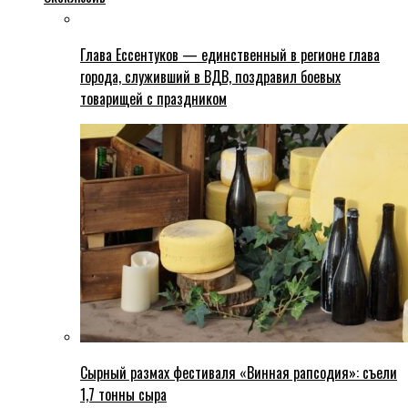
Глава Ессентуков — единственный в регионе глава
города, служивший в ВДВ, поздравил боевых
товарищей с праздником
Сырный размах фестиваля «Винная рапсодия»: съели
1,7 тонны сыра