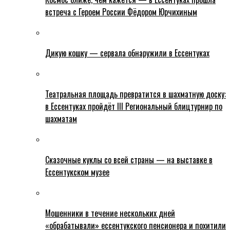
встреча с Героем России Фёдором Юрчихиным
Дикую кошку — сервала обнаружили в Ессентуках
Театральная площадь превратится в шахматную доску:
в Ессентуках пройдёт III Региональный блицтурнир по
шахматам
Сказочные куклы со всей страны — на выставке в
Ессентукском музее
Мошенники в течение нескольких дней
«обрабатывали» ессентукского пенсионера и похитили