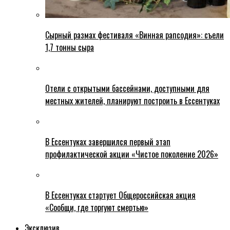
Сырный размах фестиваля «Винная рапсодия»: съели
1,7 тонны сыра
Отели с открытыми бассейнами, доступными для
местных жителей, планируют построить в Ессентуках
В Ессентуках завершился первый этап
профилактической акции «Чистое поколение 2026»
В Ессентуках стартует Общероссийская акция
«Сообщи, где торгуют смертью»
Эксклюзив