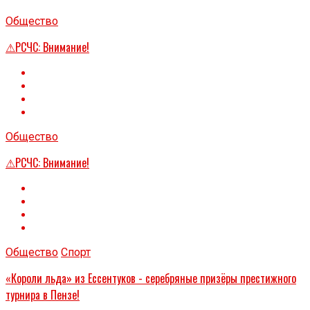
Общество
⚠РСЧС: Внимание!
Общество
⚠РСЧС: Внимание!
Общество
Спорт
«Короли льда» из Ессентуков - серебряные призёры престижного
турнира в Пензе!