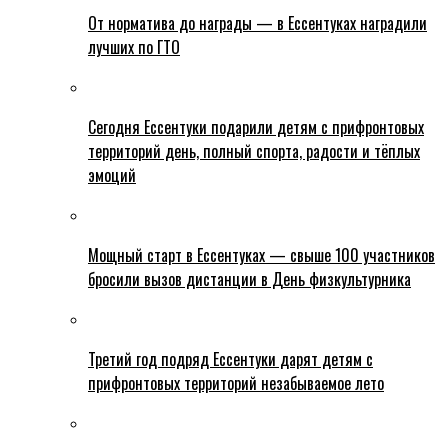
От норматива до награды — в Ессентуках наградили
лучших по ГТО
Сегодня Ессентуки подарили детям с прифронтовых
территорий день, полный спорта, радости и тёплых
эмоций
Мощный старт в Ессентуках — свыше 100 участников
бросили вызов дистанции в День физкультурника
Третий год подряд Ессентуки дарят детям с
прифронтовых территорий незабываемое лето