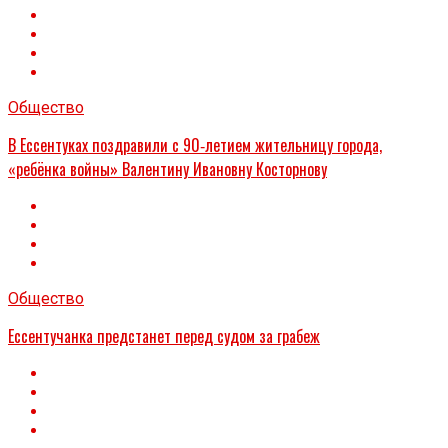
Общество
В Ессентуках поздравили с 90‑летием жительницу города,
«ребёнка войны» Валентину Ивановну Косторнову
Общество
Ессентучанка предстанет перед судом за грабеж