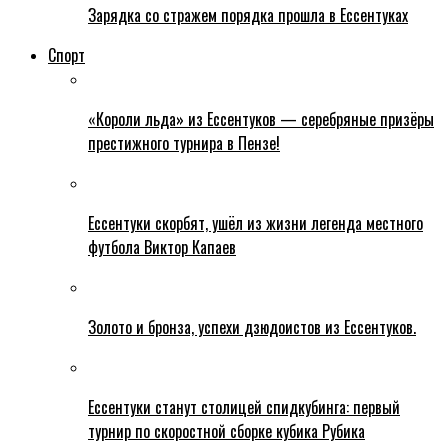
Зарядка со стражем порядка прошла в Ессентуках
Спорт
«Короли льда» из Ессентуков — серебряные призёры
престижного турнира в Пензе!
Ессентуки скорбят, ушёл из жизни легенда местного
футбола Виктор Капаев
Золото и бронза, успехи дзюдоистов из Ессентуков.
Ессентуки станут столицей спидкубинга: первый
турнир по скоростной сборке кубика Рубика