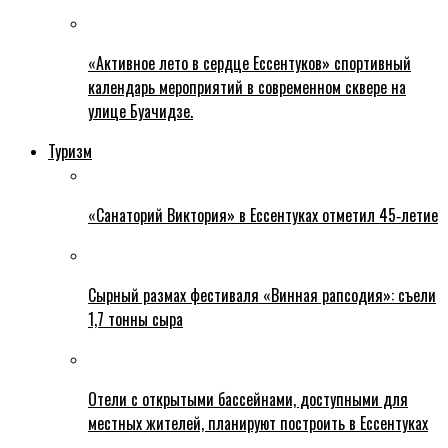
«Активное лето в сердце Ессентуков» спортивный
календарь мероприятий в современном сквере на
улице Буачидзе.
Туризм
«Санаторий Виктория» в Ессентуках отметил 45‑летие
Сырный размах фестиваля «Винная рапсодия»: съели
1,7 тонны сыра
Отели с открытыми бассейнами, доступными для
местных жителей, планируют построить в Ессентуках