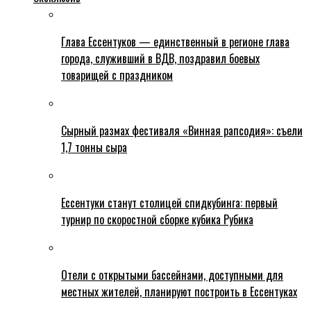
Глава Ессентуков — единственный в регионе глава
города, служивший в ВДВ, поздравил боевых
товарищей с праздником
Сырный размах фестиваля «Винная рапсодия»: съели
1,7 тонны сыра
Ессентуки станут столицей спидкубинга: первый
турнир по скоростной сборке кубика Рубика
Отели с открытыми бассейнами, доступными для
местных жителей, планируют построить в Ессентуках