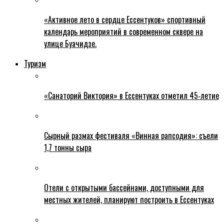
«Активное лето в сердце Ессентуков» спортивный
календарь мероприятий в современном сквере на
улице Буачидзе.
Туризм
«Санаторий Виктория» в Ессентуках отметил 45‑летие
Сырный размах фестиваля «Винная рапсодия»: съели
1,7 тонны сыра
Отели с открытыми бассейнами, доступными для
местных жителей, планируют построить в Ессентуках