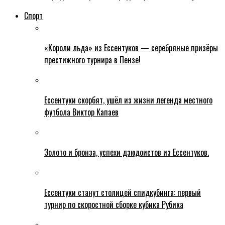
Спорт
«Короли льда» из Ессентуков — серебряные призёры
престижного турнира в Пензе!
Ессентуки скорбят, ушёл из жизни легенда местного
футбола Виктор Капаев
Золото и бронза, успехи дзюдоистов из Ессентуков.
Ессентуки станут столицей спидкубинга: первый
турнир по скоростной сборке кубика Рубика