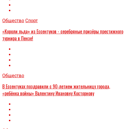
Общество
Спорт
«Короли льда» из Ессентуков - серебряные призёры престижного
турнира в Пензе!
Общество
В Ессентуках поздравили с 90‑летием жительницу города,
«ребёнка войны» Валентину Ивановну Косторнову