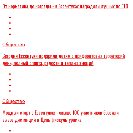
От норматива до награды - в Ессентуках наградили лучших по ГТО
Общество
Сегодня Ессентуки подарили детям с прифронтовых территорий
день, полный спорта, радости и тёплых эмоций
Общество
Мощный старт в Ессентуках - свыше 100 участников бросили
вызов дистанции в День физкультурника