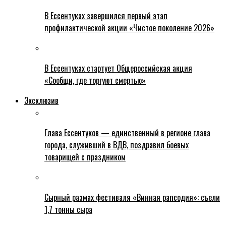
В Ессентуках завершился первый этап
профилактической акции «Чистое поколение 2026»
В Ессентуках стартует Общероссийская акция
«Сообщи, где торгуют смертью»
Эксклюзив
Глава Ессентуков — единственный в регионе глава
города, служивший в ВДВ, поздравил боевых
товарищей с праздником
Сырный размах фестиваля «Винная рапсодия»: съели
1,7 тонны сыра