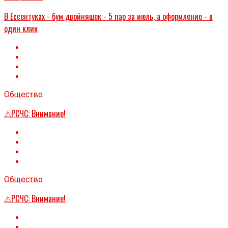
В Ессентуках - бум двойняшек - 5 пар за июль, а оформление - в
один клик
Общество
⚠РСЧС: Внимание!
Общество
⚠РСЧС: Внимание!