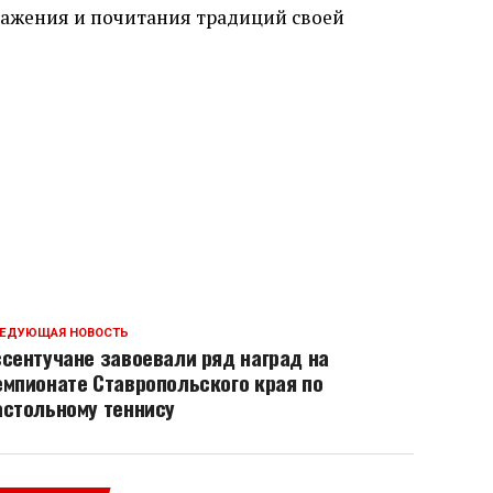
важения и почитания традиций своей
ЕДУЮЩАЯ НОВОСТЬ
ссентучане завоевали ряд наград на
емпионате Ставропольского края по
астольному теннису