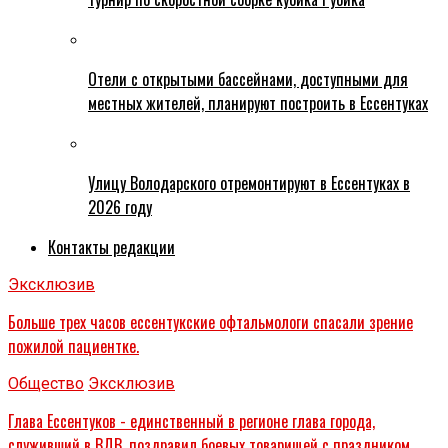
Отели с открытыми бассейнами, доступными для
местных жителей, планируют построить в Ессентуках
Улицу Володарского отремонтируют в Ессентуках в
2026 году
Контакты редакции
Эксклюзив
Больше трех часов ессентукские офтальмологи спасали зрение
пожилой пациентке.
Общество
Эксклюзив
Глава Ессентуков - единственный в регионе глава города,
служивший в ВДВ, поздравил боевых товарищей с праздником