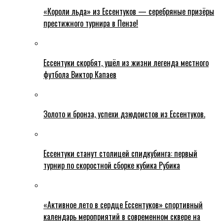
«Короли льда» из Ессентуков — серебряные призёры
престижного турнира в Пензе!
Ессентуки скорбят, ушёл из жизни легенда местного
футбола Виктор Капаев
Золото и бронза, успехи дзюдоистов из Ессентуков.
Ессентуки станут столицей спидкубинга: первый
турнир по скоростной сборке кубика Рубика
«Активное лето в сердце Ессентуков» спортивный
календарь мероприятий в современном сквере на