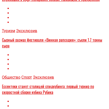
Туризм
Эксклюзив
Сырный размах фестиваля «Винная рапсодия»: съели 1,7 тонны
сыра
Общество
Спорт
Эксклюзив
Ессентуки станут столицей спидкубинга: первый турнир по
скоростной сборке кубика Рубика