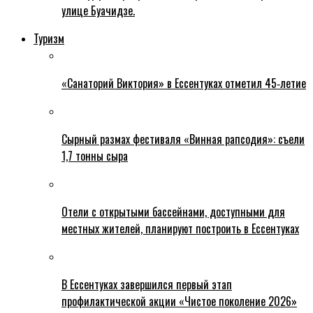
улице Буачидзе.
Туризм
«Санаторий Виктория» в Ессентуках отметил 45‑летие
Сырный размах фестиваля «Винная рапсодия»: съели
1,7 тонны сыра
Отели с открытыми бассейнами, доступными для
местных жителей, планируют построить в Ессентуках
В Ессентуках завершился первый этап
профилактической акции «Чистое поколение 2026»