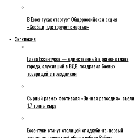
В Ессентуках стартует Общероссийская акция
«Сообщи, где торгуют смертью»
Эксклюзив
Глава Ессентуков — единственный в регионе глава
города, служивший в ВДВ, поздравил боевых
товарищей с праздником
Сырный размах фестиваля «Винная рапсодия»: съели
1,7 тонны сыра
Ессентуки станут столицей спидкубинга: первый
турнир по скоростной сборке кубика Рубика