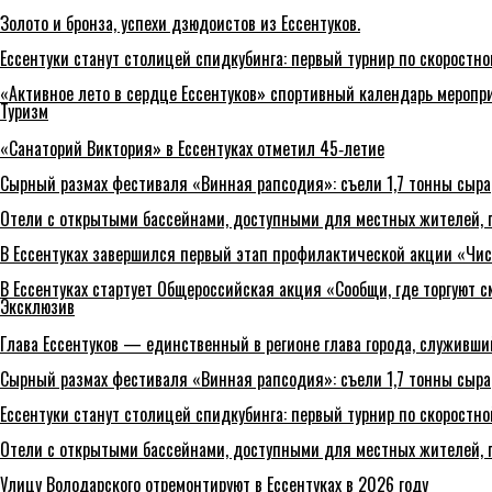
Золото и бронза, успехи дзюдоистов из Ессентуков.
Ессентуки станут столицей спидкубинга: первый турнир по скоростно
«Активное лето в сердце Ессентуков» спортивный календарь меропри
Туризм
«Санаторий Виктория» в Ессентуках отметил 45‑летие
Сырный размах фестиваля «Винная рапсодия»: съели 1,7 тонны сыра
Отели с открытыми бассейнами, доступными для местных жителей, п
В Ессентуках завершился первый этап профилактической акции «Чи
В Ессентуках стартует Общероссийская акция «Сообщи, где торгуют 
Эксклюзив
Глава Ессентуков — единственный в регионе глава города, служивши
Сырный размах фестиваля «Винная рапсодия»: съели 1,7 тонны сыра
Ессентуки станут столицей спидкубинга: первый турнир по скоростно
Отели с открытыми бассейнами, доступными для местных жителей, п
Улицу Володарского отремонтируют в Ессентуках в 2026 году