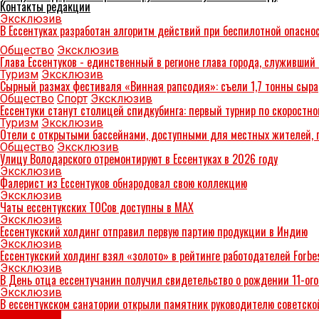
Контакты редакции
Эксклюзив
В Ессентуках разработан алгоритм действий при беспилотной опасно
Общество
Эксклюзив
Глава Ессентуков - единственный в регионе глава города, служивши
Туризм
Эксклюзив
Сырный размах фестиваля «Винная рапсодия»: съели 1,7 тонны сыра
Общество
Спорт
Эксклюзив
Ессентуки станут столицей спидкубинга: первый турнир по скоростно
Туризм
Эксклюзив
Отели с открытыми бассейнами, доступными для местных жителей, п
Общество
Эксклюзив
Улицу Володарского отремонтируют в Ессентуках в 2026 году
Эксклюзив
Фалерист из Ессентуков обнародовал свою коллекцию
Эксклюзив
Чаты ессентукских ТОСов доступны в МАХ
Эксклюзив
Ессентукский холдинг отправил первую партию продукции в Индию
Эксклюзив
Ессентукский холдинг взял «золото» в рейтинге работодателей Forbe
Эксклюзив
В День отца ессентучанин получил свидетельство о рождении 11-ог
Эксклюзив
В ессентукском санатории открыли памятник руководителю советск
Эксклюзив