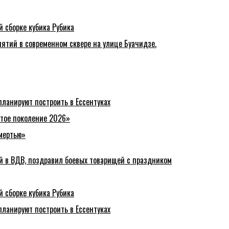
й сборке кубика Рубика
ятий в современном сквере на улице Буачидзе.
ланируют построить в Ессентуках
стое поколение 2026»
смертью»
й в ВДВ, поздравил боевых товарищей с праздником
й сборке кубика Рубика
ланируют построить в Ессентуках