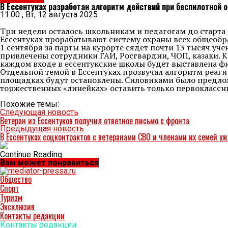
В Ессентуках разработан алгоритм действий при беспилотной о
11:00 , Вт, 12 августа 2025
Три недели осталось школьникам и педагогам до старта 
Ессентуках прорабатывают систему охраны всех общеобр
1 сентября за парты на курорте сядет почти 13 тысяч уч
привлечены сотрудники ГАИ, Росгвардии, ЧОП, казаки. 
каждом входе в ессентукские школы будет выставлена фи
Отдельной темой в Ессентуках прозвучал алгоритм реаги
площадках будут остановлены. Силовиками было предлож
торжественных «линейках» оставить только первоклассн
Похожие темы:
Следующая новость
Ветеран из Ессентуков получил ответное письмо с фронта
Предыдущая новость
В Ессентуках соцконтрактов с ветеранами СВО и членами их семей у
Continue Reading
Вам может понравиться
Общество
Спорт
Туризм
Эксклюзив
Контакты редакции
Контакты редакции