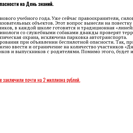
пасности на День знаний.
нового учебного года. Уже сейчас правоохранители, сило
азовательных объектов. Этот вопрос вынесли на повестк
еников, в каждой школе готовится и традиционная «линей
Кинологи со служебными собаками дважды проверят терр
зическая охрана, исключена парковка автотранспорта.
рования при объявлении беспилотной опасности. Так, пр
ено ввести и ограничение на количество участников «Дн
иков и выпускников с родителями. Помимо этого, будет 
же заключили почти на 2 миллиона рублей.