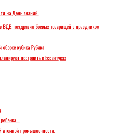
сти на День знаний.
й в ВДВ, поздравил боевых товарищей с праздником
й сборке кубика Рубика
ланируют построить в Ессентуках
s
о ребенка.
ой атомной промышленности.