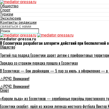
Общество
Спорт
Туризм
Эксклюзив
Контакты редакции
связаться с нами
mediator-pressa.ru
В Ессентуках разработан алгоритм действий при беспилотной о
Общество
Третий год подряд Ессентуки дарят детям с прифронтовых территор
Зарядка со стражем порядка прошла в Ессентуках
В Ессентуках — бум двойняшек — 5 пар за июль, а оформление — в
⚠РСЧС: Внимание!
⚠РСЧС: Внимание!
Спорт
«Короли льда» из Ессентуков — серебряные призёры престижного ту
Ессентуки скорбят, ушёл из жизни легенда местного футбола Виктор 