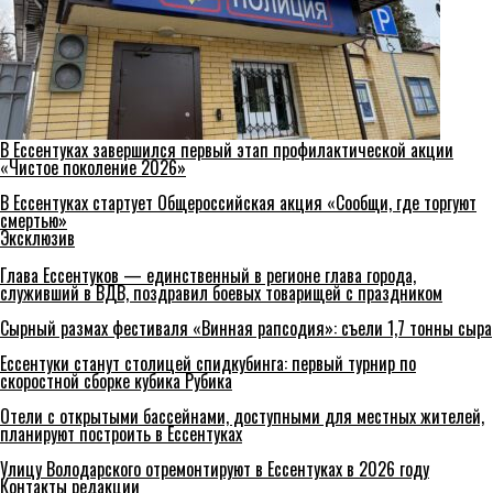
В Ессентуках завершился первый этап профилактической акции
«Чистое поколение 2026»
В Ессентуках стартует Общероссийская акция «Сообщи, где торгуют
смертью»
Эксклюзив
Глава Ессентуков — единственный в регионе глава города,
служивший в ВДВ, поздравил боевых товарищей с праздником
Сырный размах фестиваля «Винная рапсодия»: съели 1,7 тонны сыра
Ессентуки станут столицей спидкубинга: первый турнир по
скоростной сборке кубика Рубика
Отели с открытыми бассейнами, доступными для местных жителей,
планируют построить в Ессентуках
Улицу Володарского отремонтируют в Ессентуках в 2026 году
Контакты редакции