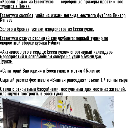
«Короли льда» из Ессентуков — серебряные призёры престижного
турнира в Пензе!
Ессентуки скорбят, ушёл из жизни легенда местного футбола Виктор
Капаев
Золото и бронза, успехи дзюдоистов из Ессентуков.
Ессентуки станут столицей спидкубинга: первый турнир по
скоростной сборке кубика Рубика
«Активное лето в сердце Ессентуков» спортивный календарь
мероприятий в современном сквере на улице Буачидзе.
Туризм
«Санаторий Виктория» в Ессентуках отметил 45‑летие
Сырный размах фестиваля «Винная рапсодия»: съели 1,7 тонны сыра
Отели с открытыми бассейнами, доступными для местных жителей,
планируют построить в Ессентуках