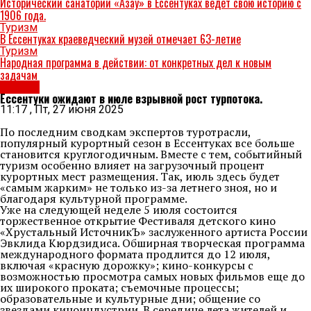
Исторический санаторий «Азау» в Ессентуках ведёт свою историю с
1906 года.
Туризм
В Ессентуках краеведческий музей отмечает 63-летие
Туризм
Народная программа в действии: от конкретных дел к новым
задачам
Туризм
Ессентуки ожидают в июле взрывной рост турпотока.
11:17 , Пт, 27 июня 2025
По последним сводкам экспертов туротрасли,
популярный курортный сезон в Ессентуках все больше
становится круглогодичным. Вместе с тем, событийный
туризм особенно влияет на загрузочный процент
курортных мест размещения. Так, июль здесь будет
«самым жарким» не только из-за летнего зноя, но и
благодаря культурной программе.
Уже на следующей неделе 5 июля состоится
торжественное открытие Фестиваля детского кино
«Хрустальный ИсточникЪ» заслуженного артиста России
Эвклида Кюрдзидиса. Обширная творческая программа
международного формата продлится до 12 июля,
включая «красную дорожку»; кино-конкурсы с
возможностью просмотра самых новых фильмов еще до
их широкого проката; съемочные процессы;
образовательные и культурные дни; общение со
звездами киноиндустрии. В середине лета жителей и