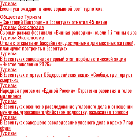
Туризм
Ессентуки ожидают в июле взрывной рост турпотока.
Общество
Туризм
«Санаторий Виктория» в Ессентуках отметил 45‑летие
Туризм
Эксклюзив
Сырный размах фестиваля «Винная рапсодия»: съели 1,7 тонны сыра
Туризм
Эксклюзив
Отели с открытыми бассейнами, доступными для местных жителей,
планируют построить в Ессентуках
Туризм
В Ессентуках завершился первый этап профилактической акции
«Чистое поколение 2026»
Туризм
В Ессентуках стартует Общероссийская акция «Сообщи, где торгуют
смертью»
Туризм
Народная программа «Единой России»: Стратегия развития и голос
миллионов
Туризм
В Ессентуках окончено расследование уголовного дела в отношении
мужчины, угрожавшего убийством подростку, размахивая топором
Туризм
В Ессентуках завершено расследование уловного дела о краже 7 пар
обуви
Туризм