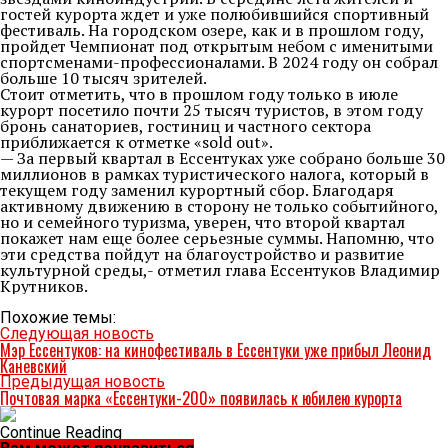
гостей курорта ждет и уже полюбившийся спортивный
фестиваль. На городском озере, как и в прошлом году,
пройдет Чемпионат под открытым небом с именитыми
спортсменами-профессионалами. В 2024 году он собрал
больше 10 тысяч зрителей.
Стоит отметить, что в прошлом году только в июле
курорт посетило почти 25 тысяч туристов, в этом году
бронь санаториев, гостиниц и частного сектора
приближается к отметке «sold out».
— За первый квартал в Ессентуках уже собрано больше 30
миллионов в рамках туристического налога, который в
текущем году заменил курортный сбор. Благодаря
активному движению в сторону не только событийного,
но и семейного туризма, уверен, что второй квартал
покажет нам еще более серьезные суммы. Напомню, что
эти средства пойдут на благоустройство и развитие
культурной среды,- отметил глава Ессентуков Владимир
Крутников.
Похожие темы:
Следующая новость
Мэр Ессентуков: на кинофестиваль в Ессентуки уже прибыл Леонид
Каневский
Предыдущая новость
Почтовая марка «Ессентуки-200» появилась к юбилею курорта
Continue Reading