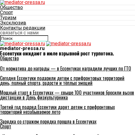
Общество
Спорт
Туризм
Эксклюзив
Контакты редакции
связаться с нами
mediator-pressa.ru
Ессентуки ожидают в июле взрывной рост турпотока.
Общество
От норматива до награды — в Ессентуках наградили лучших по ГТО
Сегодня Ессентуки подарили детям с прифронтовых территорий
день, полный спорта, радости и тёплых эмоций
Мощный старт в Ессентуках — свыше 100 участников бросили вызов
дистанции в День физкультурника
Третий год подряд Ессентуки дарят детям с прифронтовых
территорий незабываемое лето
Зарядка со стражем порядка прошла в Ессентуках
Спорт