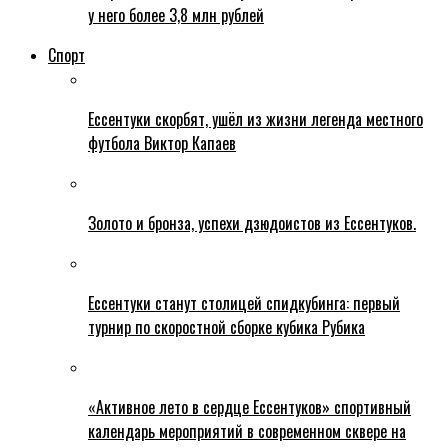
у него более 3,8 млн рублей
Спорт
Ессентуки скорбят, ушёл из жизни легенда местного
футбола Виктор Капаев
Золото и бронза, успехи дзюдоистов из Ессентуков.
Ессентуки станут столицей спидкубинга: первый
турнир по скоростной сборке кубика Рубика
«Активное лето в сердце Ессентуков» спортивный
календарь мероприятий в современном сквере на