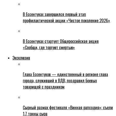
В Ессентуках завершился первый этап
профилактической акции «Чистое поколение 2026»
В Ессентуках стартует Общероссийская акция
«Сообщи, где торгуют смертью»
Эксклюзив
Глава Ессентуков — единственный в регионе глава
города, служивший в ВДВ, поздравил боевых
товарищей с праздником
Сырный размах фестиваля «Винная рапсодия»: съели
1,7 тонны сыра