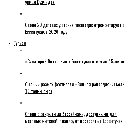
улице Буачидзе.
Около 20 детских детских площадок отремонтируют в
Ессентуках в 2026 году
Туризм
«Санаторий Виктория» в Ессентуках отметил 45‑летие
Сырный размах фестиваля «Винная рапсодия»: съели
1,7 тонны сыра
Отели с открытыми бассейнами, доступными для
местных жителей, планируют построить в Ессентуках