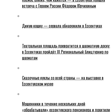
встреча с Героем России Фёдором Юрчихиным
Дикую кошку — сервала обнаружили в Ессентуках
Театральная площадь превратится в шахматную доску:
в Ессентуках пройдёт III Региональный блицтурнир по
шахматам
Сказочные куклы со всей страны — на выставке в
Ессентукском музее
Мошенники в течение нескольких дней
«обрабатывали» ессентукского пенсионера и похитили