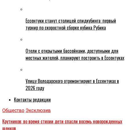
Ессентуки станут столицей спидкубинга: первый
турнир по скоростной сборке кубика Рубика
Отели с открытыми бассейнами, доступными для
местных жителей, планируют построить в Ессентуках
Улицу Володарского отремонтируют в Ессентуках в
2026 году
Контакты редакции
Общество
Эксклюзив
Крутников: во время стихии дети спасли восемь новорожденных
щенков