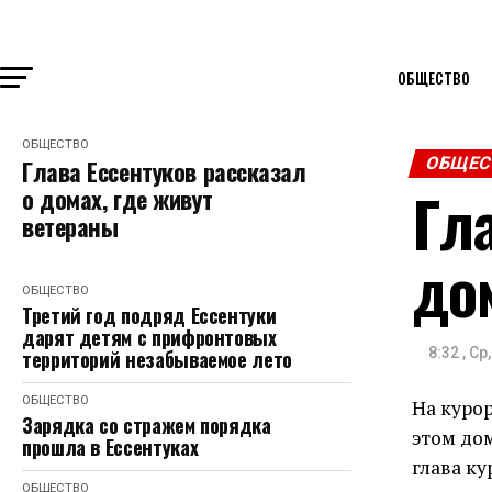
ОБЩЕСТВО
ОБЩЕСТВО
ОБЩЕС
Глава Ессентуков рассказал
Гл
о домах, где живут
ветераны
до
ОБЩЕСТВО
Третий год подряд Ессентуки
дарят детям с прифронтовых
8:32 , С
территорий незабываемое лето
ОБЩЕСТВО
На куро
Зарядка со стражем порядка
этом дом
прошла в Ессентуках
глава ку
ОБЩЕСТВО