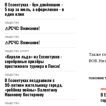
В Ессентуках - бум двойняшек -
5 пар за июль, а оформление - в
один клик
ОБЩЕСТВО
⚠РСЧС: Внимание!
ОБЩЕСТВО
⚠РСЧС: Внимание!
ОБЩЕСТВО
СПОРТ
Также гл
«Короли льда» из Ессентуков -
ВОВ. Низ
серебряные призёры
престижного турнира в Пензе!
ОБЩЕСТВО
ПОХОЖИЕ 
В Ессентуках поздравили с
90‑летием жительницу города,
«ребёнка войны» Валентину
ПР
В 
Ивановну Косторнову
го
ОБЩЕСТВО