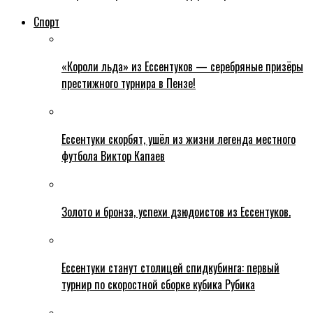
Спорт
«Короли льда» из Ессентуков — серебряные призёры
престижного турнира в Пензе!
Ессентуки скорбят, ушёл из жизни легенда местного
футбола Виктор Капаев
Золото и бронза, успехи дзюдоистов из Ессентуков.
Ессентуки станут столицей спидкубинга: первый
турнир по скоростной сборке кубика Рубика