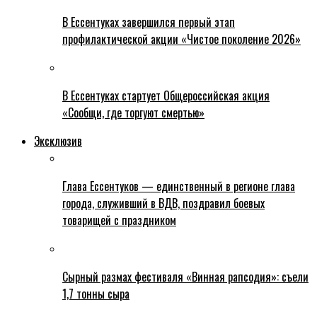
В Ессентуках завершился первый этап
профилактической акции «Чистое поколение 2026»
В Ессентуках стартует Общероссийская акция
«Сообщи, где торгуют смертью»
Эксклюзив
Глава Ессентуков — единственный в регионе глава
города, служивший в ВДВ, поздравил боевых
товарищей с праздником
Сырный размах фестиваля «Винная рапсодия»: съели
1,7 тонны сыра