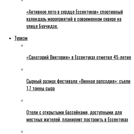
«Активное лето в сердце Ессентуков» спортивный
календарь мероприятий в современном сквере на
улице Буачидзе.
Туризм
«Санаторий Виктория» в Ессентуках отметил 45‑летие
Сырный размах фестиваля «Винная рапсодия»: съели
1,7 тонны сыра
Отели с открытыми бассейнами, доступными для
местных жителей, планируют построить в Ессентуках