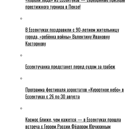
престижного турнира в Пензе!
В Ессентуках поздравили с 90‑летием жительницу
города, «ребёнка войны» Валентину Ивановну
Косторнову
Ессентучанка предстанет перед судом за грабеж
Программа фестиваля аэростатов «Курортное небо» в
Ессентуках с 26 по 30 августа
Космос ближе, чем кажется — в Ессентуках прошла
встреча с Героем России Фёдором Юрчихиным