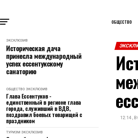
ОБЩЕСТВО
ЭКСКЛЮЗИВ
ЭКСКЛ
Историческая дача
Ис
принесла международный
успех ессентукскому
санаторию
ме
ОБЩЕСТВО
ЭКСКЛЮЗИВ
ес
Глава Ессентуков -
единственный в регионе глава
города, служивший в ВДВ,
поздравил боевых товарищей с
12:14 , 
праздником
ТУРИЗМ
ЭКСКЛЮЗИВ