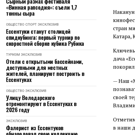
Сырный размах фестиваля
«Винная рапсодия»: съели 1,7
Наканун
тонны сыра
кинофест
ОБЩЕСТВО
СПОРТ
ЭКСКЛЮЗИВ
стран ми
Ессентуки станут столицей
Катара, 
спидкубинга: первый турнир по
скоростной сборке кубика Рубика
Ключевы
ТУРИЗМ
ЭКСКЛЮЗИВ
дача «Е
Отели с открытыми бассейнами,
покорил
доступными для местных
жителей, планируют построить в
Ессентуках
— Наш «
познава
ОБЩЕСТВО
ЭКСКЛЮЗИВ
Улицу Володарского
своей те
отремонтируют в Ессентуках в
Владими
2026 году
Отметим,
ЭКСКЛЮЗИВ
Фалерист из Ессентуков
в наши 
обнародовал свою коллекцию