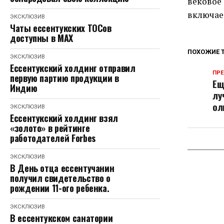
вековое
включае
ЭКСКЛЮЗИВ
Чаты ессентукских ТОСов
доступны в МАХ
ПОХОЖИЕ 
ЭКСКЛЮЗИВ
Ессентукский холдинг отправил
ПР
первую партию продукции в
Ещ
Индию
лу
ол
ЭКСКЛЮЗИВ
Ессентукский холдинг взял
«золото» в рейтинге
работодателей Forbes
ЭКСКЛЮЗИВ
В День отца ессентучанин
получил свидетельство о
рождении 11-ого ребенка.
ЭКСКЛЮЗИВ
В ессентукском санатории