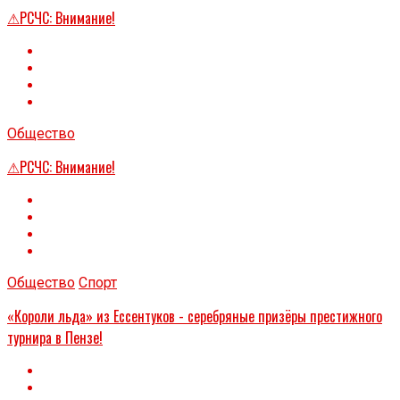
⚠РСЧС: Внимание!
Общество
⚠РСЧС: Внимание!
Общество
Спорт
«Короли льда» из Ессентуков - серебряные призёры престижного
турнира в Пензе!