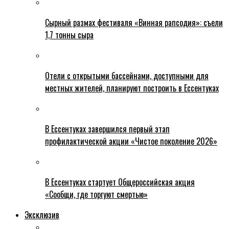
Сырный размах фестиваля «Винная рапсодия»: съели
1,7 тонны сыра
Отели с открытыми бассейнами, доступными для
местных жителей, планируют построить в Ессентуках
В Ессентуках завершился первый этап
профилактической акции «Чистое поколение 2026»
В Ессентуках стартует Общероссийская акция
«Сообщи, где торгуют смертью»
Эксклюзив