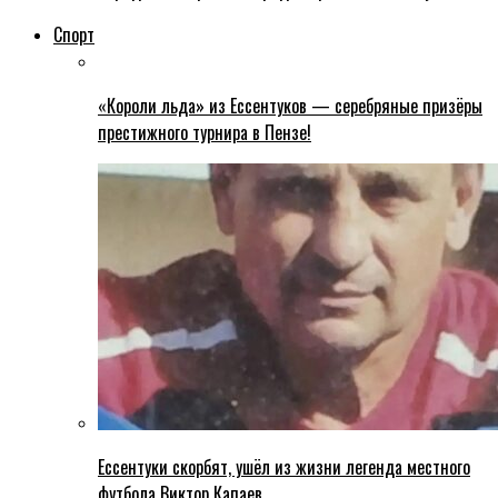
Спорт
«Короли льда» из Ессентуков — серебряные призёры
престижного турнира в Пензе!
Ессентуки скорбят, ушёл из жизни легенда местного
футбола Виктор Капаев