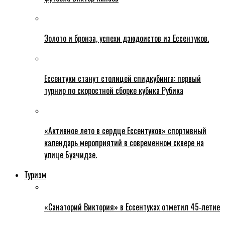
Золото и бронза, успехи дзюдоистов из Ессентуков.
Ессентуки станут столицей спидкубинга: первый
турнир по скоростной сборке кубика Рубика
«Активное лето в сердце Ессентуков» спортивный
календарь мероприятий в современном сквере на
улице Буачидзе.
Туризм
«Санаторий Виктория» в Ессентуках отметил 45‑летие