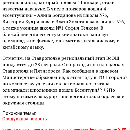
регионального, который прошел 11 января, стали
известны накануне. В число призеров вошли 4
ессентучанки – Алина Богданова из школы №3,
Виктория Кудряшова и Злата Золотарева из лицея №6,
а также ученица школы №1 София Телкова. В
ближайшие дни ессентукские знатоки напишут
олимпиады по физике, математике, итальянскому и
китайскому языку.
Отметим, на Ставрополье региональный этап ВсОШ
продлится до 28 февраля. Он проходит на площадках
Ставрополя и Пятигорска. Как сообщили в краевом
Министерстве образования, в этом году в ТОП городов
по количеству участников регионального этапа
олимпиады школьников вошли Ессентуки.🇷🇺 По
этому показателю курорт опередили только краевая и
окружная столицы.
Похожие темы:
Следующая новость
Уличная преступность в Ессентуках снизилась больше чем на 30%