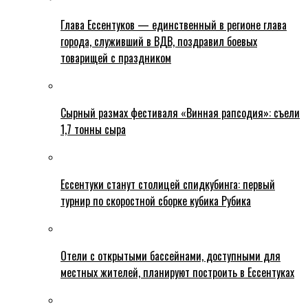
Глава Ессентуков — единственный в регионе глава
города, служивший в ВДВ, поздравил боевых
товарищей с праздником
Сырный размах фестиваля «Винная рапсодия»: съели
1,7 тонны сыра
Ессентуки станут столицей спидкубинга: первый
турнир по скоростной сборке кубика Рубика
Отели с открытыми бассейнами, доступными для
местных жителей, планируют построить в Ессентуках