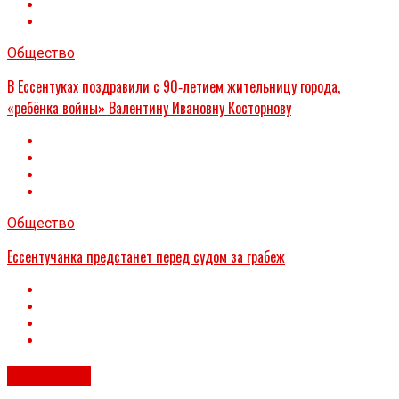
Общество
В Ессентуках поздравили с 90‑летием жительницу города,
«ребёнка войны» Валентину Ивановну Косторнову
Общество
Ессентучанка предстанет перед судом за грабеж
Общество