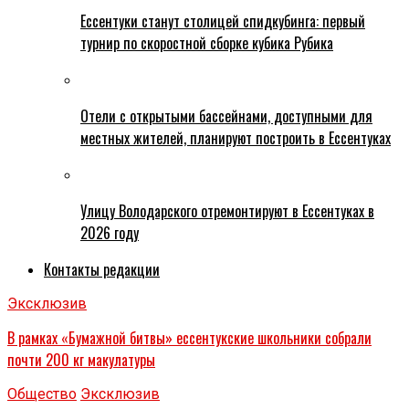
Ессентуки станут столицей спидкубинга: первый
турнир по скоростной сборке кубика Рубика
Отели с открытыми бассейнами, доступными для
местных жителей, планируют построить в Ессентуках
Улицу Володарского отремонтируют в Ессентуках в
2026 году
Контакты редакции
Эксклюзив
В рамках «Бумажной битвы» ессентукские школьники собрали
почти 200 кг макулатуры
Общество
Эксклюзив