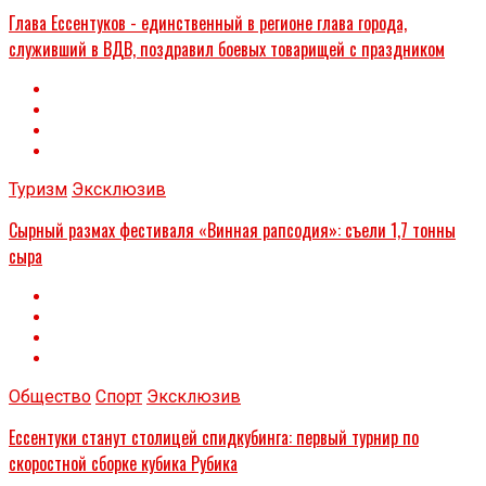
Глава Ессентуков - единственный в регионе глава города,
служивший в ВДВ, поздравил боевых товарищей с праздником
Туризм
Эксклюзив
Сырный размах фестиваля «Винная рапсодия»: съели 1,7 тонны
сыра
Общество
Спорт
Эксклюзив
Ессентуки станут столицей спидкубинга: первый турнир по
скоростной сборке кубика Рубика