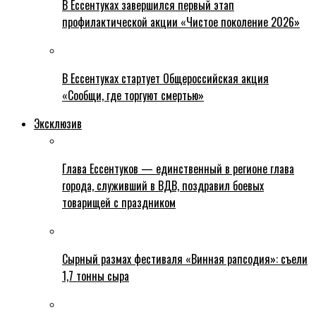
В Ессентуках завершился первый этап
профилактической акции «Чистое поколение 2026»
В Ессентуках стартует Общероссийская акция
«Сообщи, где торгуют смертью»
Эксклюзив
Глава Ессентуков — единственный в регионе глава
города, служивший в ВДВ, поздравил боевых
товарищей с праздником
Сырный размах фестиваля «Винная рапсодия»: съели
1,7 тонны сыра