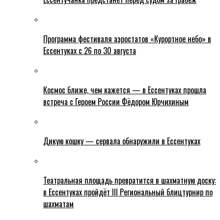
Программа фестиваля аэростатов «Курортное небо» в
Ессентуках с 26 по 30 августа
Космос ближе, чем кажется — в Ессентуках прошла
встреча с Героем России Фёдором Юрчихиным
Дикую кошку — сервала обнаружили в Ессентуках
Театральная площадь превратится в шахматную доску:
в Ессентуках пройдёт III Региональный блицтурнир по
шахматам