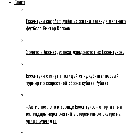
Спорт
Ессентуки скорбят, ушёл из жизни легенда местного
футбола Виктор Капаев
Золото и бронза, успехи дзюдоистов из Ессентуков.
Ессентуки станут столицей спидкубинга: первый
турнир по скоростной сборке кубика Рубика
«Активное лето в сердце Ессентуков» спортивный
календарь мероприятий в современном сквере на
улице Буачидзе.